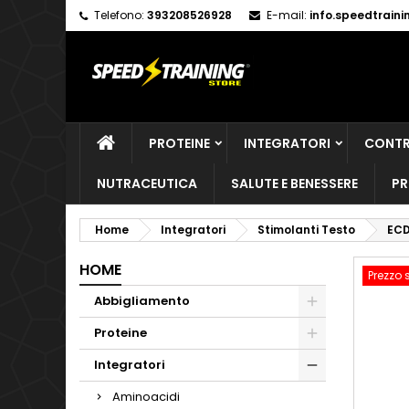
Telefono:
393208526928
E-mail:
info.speedtrain
M
C
A
add_circle_outline
De
No
dei
PROTEINE
INTEGRATORI
CONTR
NUTRACEUTICA
SALUTE E BENESSERE
PR
Home
Integratori
Stimolanti Testo
ECD
HOME
Prezzo 
Abbigliamento
Proteine
Integratori
Aminoacidi