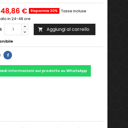
48,86 €
Risparmia 30%
Tasse incluse
to in 24-48 ore
Aggiungi al carrello
à

onibile
i
iedi informazioni sul prodotto su WhatsApp