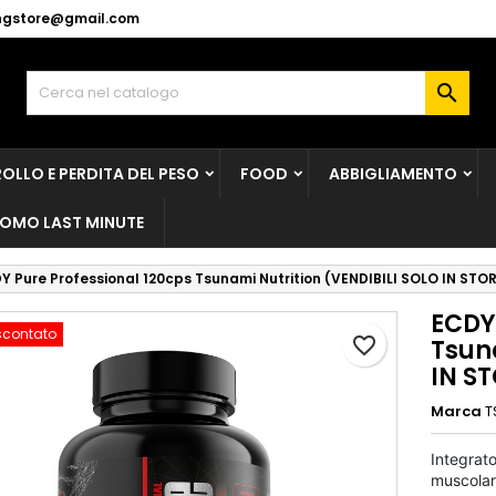
ingstore@gmail.com
y wishlists
rea lista dei desideri
ccedi

Create new list
vi avere effettuato l'accesso per salvare dei prodotti nella tua li
me lista dei desideri
 desideri.
OLLO E PERDITA DEL PESO
FOOD
ABBIGLIAMENTO
Annulla
Acced
OMO LAST MINUTE
Annulla
Crea lista dei desider
Y Pure Professional 120cps Tsunami Nutrition (VENDIBILI SOLO IN STO
ECDY
scontato
favorite_border
Tsun
IN S
Marca
T
Integrat
muscolar