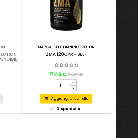
ION
MARCA:
SELF OMNINUTRITION
MARC
OLUTION
ZMA 120CPR - SELF
TRIBULUS
ENDIBILI
17,49 €
24,99 €
Aggiungi al carrello


Disponibile