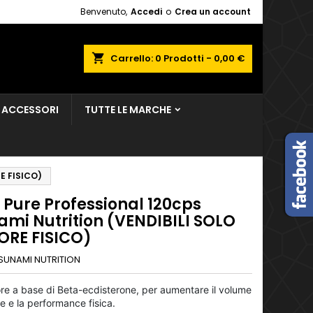
Benvenuto,
Accedi
o
Crea un account
×
×
×
shopping_cart
Carrello:
0
Prodotti - 0,00 €
sta
ACCESSORI
TUTTE LE MARCHE
i
i
RE FISICO)
 Pure Professional 120cps
ami Nutrition (VENDIBILI SOLO
TORE FISICO)
SUNAMI NUTRITION
ore a base di Beta-ecdisterone, per aumentare il volume
e e la performance fisica.