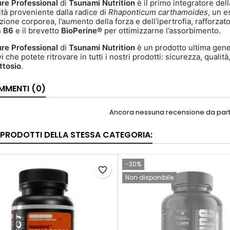
re Professional
di
Tsunami Nutrition
è il primo integratore del
lità proveniente dalla radice di
Rhaponticum carthamoides
, un e
ione corporea, l’aumento della forza e dell’ipertrofia, rafforzato
a B6
e il brevetto
BioPerine®
per ottimizzarne l’assorbimento.
re Professional
di
Tsunami Nutrition
è un prodotto ultima gene
i che potete ritrovare in tutti i nostri prodotti: sicurezza, qualit
ttosio
.
MENTI (0)
Ancora nessuna recensione da parte
I PRODOTTI DELLA STESSA CATEGORIA:
-30%
favorite_border
Non disponibile