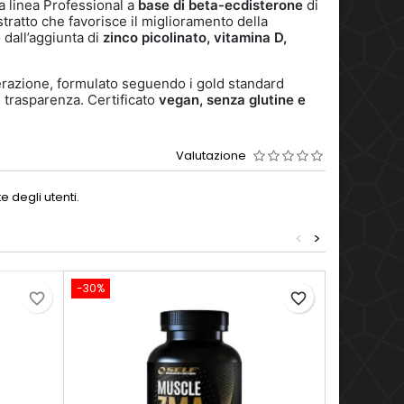
la linea Professional a
base di beta-ecdisterone
di
stratto che favorisce il miglioramento della
 dall’aggiunta di
zinco picolinato, vitamina D,
razione, formulato seguendo i gold standard
à, trasparenza. Certificato
vegan, senza glutine e
Valutazione
 degli utenti.
<
>
-30%
-30%
favorite_border
favorite_border