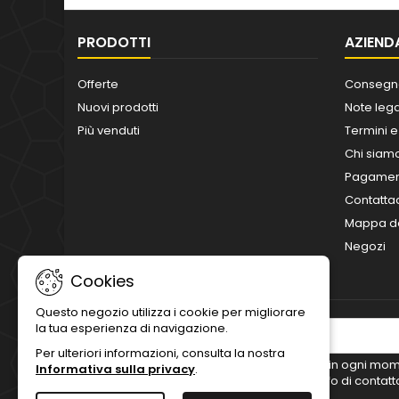
PRODOTTI
AZIEND
Offerte
Consegn
Nuovi prodotti
Note lega
Più venduti
Termini e
Chi siam
Pagament
Contatta
Mappa de
Negozi
Cookies
Questo negozio utilizza i cookie per migliorare
la tua esperienza di navigazione.
NEWSLETTER
Per ulteriori informazioni, consulta la nostra
Puoi annullare l'iscrizione in ogni mo
Informativa sulla privacy
.
questo scopo, cerca le info di contatt
legali.