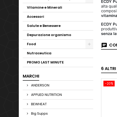
ECDY Pu
alta qua
Vitamine e Minerali
composiz
vitamin
Accessori
ECDY
Pu
Salute e Benessere
produttiv
senza la
Depurazione organismo
Food
COM
Nutraceutica
PROMO LAST MINUTE
6 ALTR
MARCHI
-20%
ANDERSON
APPLIED NUTRITION
BEWHEAT
Big Supps