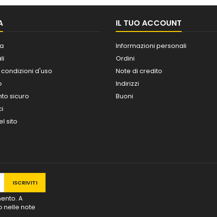
A
IL TUO ACCOUNT
a
Informazioni personali
li
Ordini
 condizioni d'uso
Note di credito
o
Indirizzi
o sicuro
Buoni
ci
l sito
mento. A
o nelle note