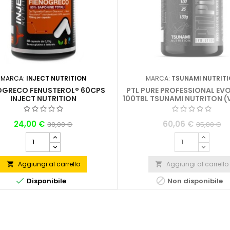
MARCA:
INJECT NUTRITION
MARCA:
TSUNAMI NUTRIT
OGRECO FENUSTEROL® 60CPS
PTL PURE PROFESSIONAL EV
INJECT NUTRITION
100TBL TSUNAMI NUTRITON (V
SOLO NEGLI STORE)
24,00 €
60,06 €
30,00 €
85,80 €
Aggiungi al carrello
Aggiungi al carrello




Disponibile
Non disponibile