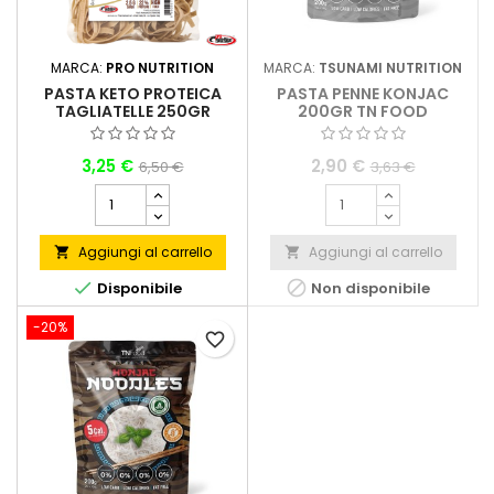
MARCA:
PRO NUTRITION
MARCA:
TSUNAMI NUTRITION
PASTA KETO PROTEICA
PASTA PENNE KONJAC
TAGLIATELLE 250GR
200GR TN FOOD
PRONUTRITON
(VENDIBILI SOLO NEGLI
STORE FISICI)
3,25 €
2,90 €
6,50 €
3,63 €
Aggiungi al carrello
Aggiungi al carrello




Disponibile
Non disponibile
-20%
favorite_border