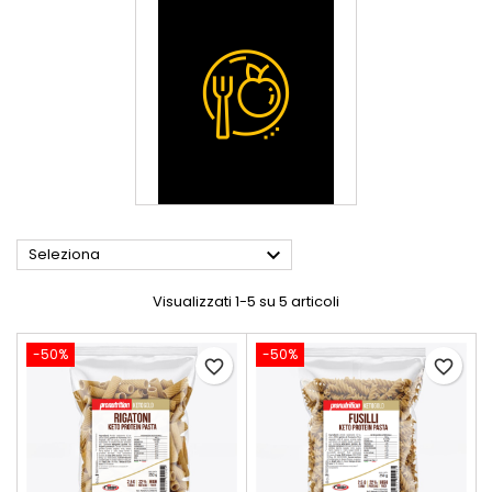

Seleziona
Visualizzati 1-5 su 5 articoli
-50%
-50%
favorite_border
favorite_border