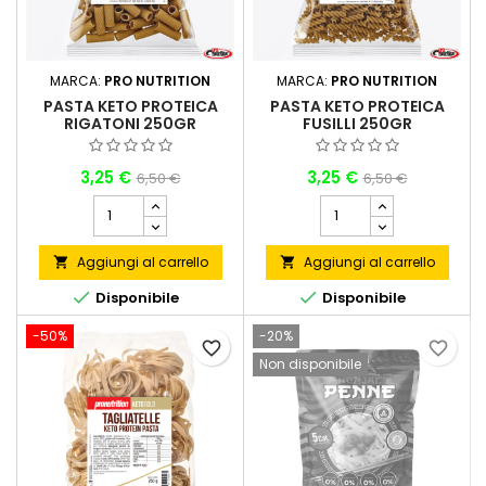
MARCA:
PRO NUTRITION
MARCA:
PRO NUTRITION
PASTA KETO PROTEICA
PASTA KETO PROTEICA
RIGATONI 250GR
FUSILLI 250GR
PRONUTRITION
PRONUTRITION
3,25 €
3,25 €
6,50 €
6,50 €
Aggiungi al carrello
Aggiungi al carrello




Disponibile
Disponibile
-50%
-20%
favorite_border
favorite_border
Non disponibile