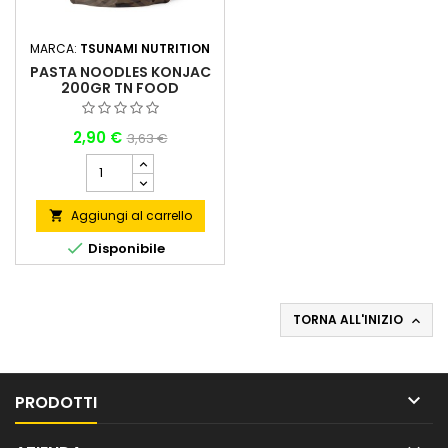
MARCA:
TSUNAMI NUTRITION
PASTA NOODLES KONJAC
200GR TN FOOD
(VENDIBILI SOLO NEGLI
STORE FISICI)
2,90 €
3,63 €
Aggiungi al carrello


Disponibile
TORNA ALL'INIZIO


PRODOTTI