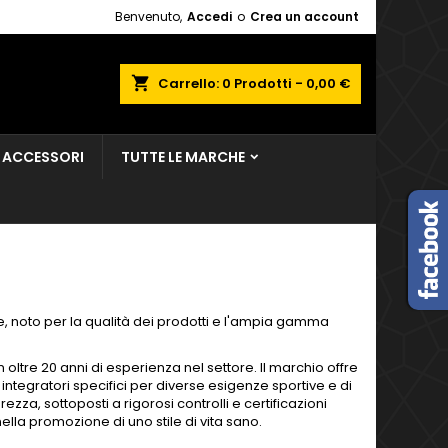
Benvenuto,
Accedi
o
Crea un account
×
×
×
×
shopping_cart
Carrello:
0
Prodotti - 0,00 €
sta
ACCESSORI
TUTTE LE MARCHE
)
i
i
e, noto per la qualità dei prodotti e l'ampia gamma
 oltre 20 anni di esperienza nel settore.
Il marchio offre
integratori specifici per diverse esigenze sportive e di
rezza, sottoposti a rigorosi controlli e certificazioni
lla promozione di uno stile di vita sano.