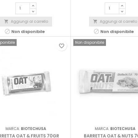
Aggiungi al carrello
Aggiungi al carrello




Non disponibile
Non disponibile
ponibile
Non disponibile
favorite_border
MARCA:
BIOTECHUSA
MARCA:
BIOTECHUSA
RRETTA OAT & FRUITS 70GR
BARRETTA OAT & NUTS 