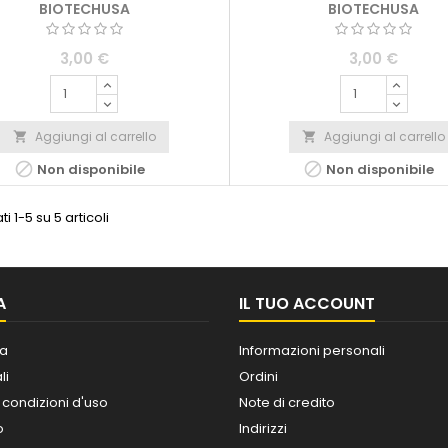
BIOTECHUSA
BIOTECHUSA
3,00 €
3,00 €
Aggiungi al carrello
Aggiungi al carrello




Non disponibile
Non disponibile
ti 1-5 su 5 articoli
A
IL TUO ACCOUNT
a
Informazioni personali
li
Ordini
 condizioni d'uso
Note di credito
o
Indirizzi