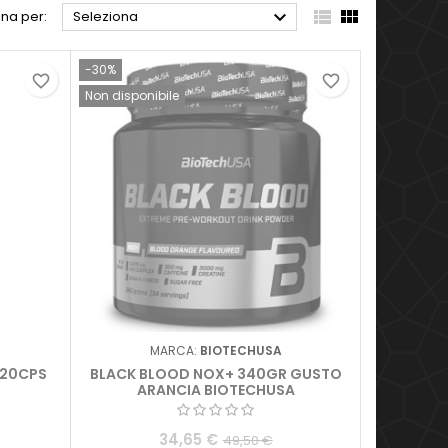



na per:
Seleziona
-30%
favorite_border
favorite_border
Non disponibile
MARCA:
BIOTECHUSA
120CPS
BLACK BLOOD NOX+ 340GR GUSTO
ARANCIA BIOTECHUSA
34,65 €
49,50 €