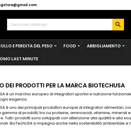
ingstore@gmail.com
y wishlists
(modalTitle))
rea lista dei desideri
ccedi

Create new list
confirmMessage))
vi avere effettuato l'accesso per salvare dei prodotti nella tua li
me lista dei desideri
 desideri.
OLLO E PERDITA DEL PESO
FOOD
ABBIGLIAMENTO
((cancelText))
((modalDeleteText)
Annulla
Acced
OMO LAST MINUTE
Annulla
Crea lista dei desider
O DEI PRODOTTI PER LA MARCA BIOTECHUSA
A è un marchio europeo di integratori sportivi e nutrizione funzional
ogni esigenza.
A è uno dei principali produttori europei di integratori alimentari, con
 gamma di prodotti, tra cui proteine, aminoacidi, vitamine, minerali e 
e.
Tutti i prodotti sono sviluppati con attenzione alla qualità e alla sicu
nali.
BioTechUSA si impegna anche nella sostenibilità ambientale e ne