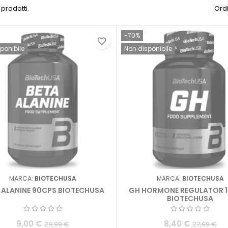
 prodotti.
Ordi
-70%
favorite_border
ponibile
Non disponibile
MARCA:
BIOTECHUSA
MARCA:
BIOTECHUSA
 ALANINE 90CPS BIOTECHUSA
GH HORMONE REGULATOR 
BIOTECHUSA
9,00 €
8,40 €
29,99 €
27,99 €