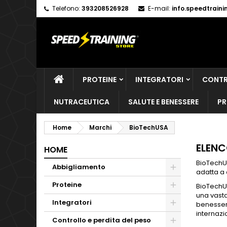
Telefono:
393208526928
E-mail:
info.speedtrain
M
(
C
A
add_circle_outline
((
De
No
dei
PROTEINE
INTEGRATORI
CONTR
NUTRACEUTICA
SALUTE E BENESSERE
PR
Home
Marchi
BioTechUSA
ELENC
HOME
BioTechUS
Abbigliamento
adatta a 
Proteine
BioTechUS
una vasta
Integratori
benesser
internazio
Controllo e perdita del peso