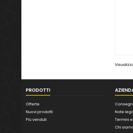
Visualizza
PRODOTTI
AZIEND
Offerte
Consegn
Nuovi prodotti
Note lega
Più venduti
Termini e
Chi siam