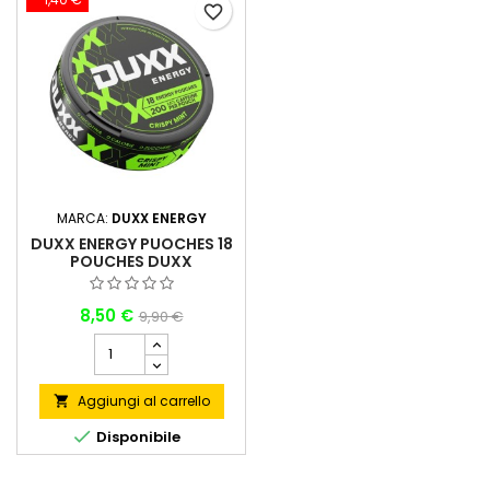
favorite_border
MARCA:
DUXX ENERGY
DUXX ENERGY PUOCHES 18
POUCHES DUXX
8,50 €
9,90 €
Aggiungi al carrello


Disponibile