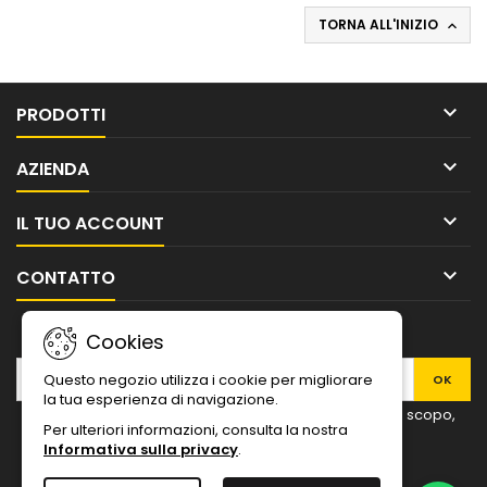
TORNA ALL'INIZIO


PRODOTTI

AZIENDA

IL TUO ACCOUNT

CONTATTO
NEWSLETTER
Cookies
Questo negozio utilizza i cookie per migliorare
la tua esperienza di navigazione.
Puoi annullare l'iscrizione in ogni momento. A questo scopo,
Per ulteriori informazioni, consulta la nostra
cerca le info di contatto nelle note legali.
Informativa sulla privacy
.