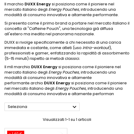
Il marchio
DUXX Energy
si posiziona come il pioniere nel
mercato italiano degli
Energy Pouches
, introducendo una
modalità di consumo innovativa e altamente performante.
Si presenta come il primo brand a portare nel mercato italiano il
concetto di "Caffeine Pouch", una tecnologia già diffusa
all'estero ma inedita nel panorama nazionale.
DUXX si rivolge specificamente a chi necessita di una carica
immediata e costante, come atleti (uso
intra-workout
),
professionisti e gamer, enfatizzando la rapidità di assorbimento
(5-15 minuti) rispetto ai metodi classici.
Il m
Il marchio
DUXX Energy
si posiziona come il pioniere nel
mercato italiano degli
Energy Pouches
, introducendo una
modalità di consumo innovativa e altamente
performante.
archio
DUXX Energy
si posiziona come il pioniere
nel mercato italiano degli
Energy Pouches
, introducendo una
modalità di consumo innovativa e altamente performan

Seleziona
Visualizzati 1-1 su 1 articoli
- 1,40 €