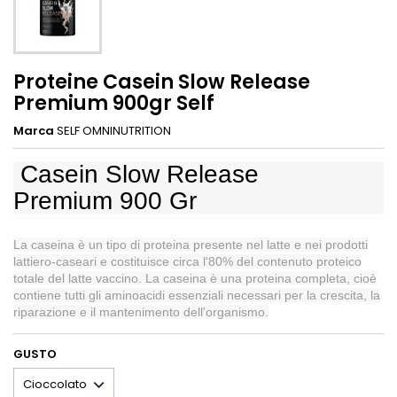
Proteine Casein Slow Release
Premium 900gr Self
Marca
SELF OMNINUTRITION
Casein Slow Release
Premium 900 Gr
La caseina è un tipo di proteina presente nel latte e nei prodotti
lattiero-caseari e costituisce circa l'80% del contenuto proteico
totale del latte vaccino. La caseina è una proteina completa, cioè
contiene tutti gli aminoacidi essenziali necessari per la crescita, la
riparazione e il mantenimento dell'organismo.
GUSTO