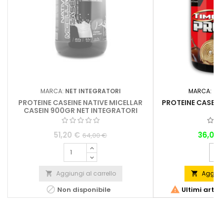
MARCA:
NET INTEGRATORI
MARCA:
BI
PROTEINE CASEINE NATIVE MICELLAR
PROTEINE CASEIN
CASEIN 900GR NET INTEGRATORI
51,20 €
36,00
64,00 €
Aggiungi al carrello
Aggiun




Non disponibile
Ultimi arti