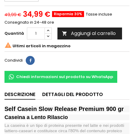
34,99 €
Risparmia 30%
Tasse incluse
49,99 €
Consegnato in 24-48 ore
Aggiungi al carrello
Quantità


Ultimi articoli in magazzino
Condividi
Chiedi informazioni sul prodotto su WhatsApp
DESCRIZIONE
DETTAGLI DEL PRODOTTO
Self Casein Slow Release Premium 900 gr
Caseina a Lento Rilascio
La caseina è un tipo di proteina presente nel latte e nei prodotti
lattiero-caseari e costituisce circa l'80% del contenuto proteico