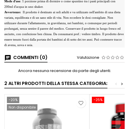
Modo d'uso
: 1 porzione prima di dormire o come spuntino tra i pasti principali con
200ml d'acqua in uno shaker.
Avvertenze:
Il prodotto è destinato ai soli adulti e va utilizzato nell'ambito di una dieta
variata, equilibrata e di un sano stile di vita. Non eccedere le dosi consigliate. Non
utilizzare durante l'allattamento, in gravidanza, nei bambini, o comunque per periodi
prolungati, senza sentire il parere del medico. Conservare il prodotto in luogo fresco ed
asciutto, con confezione ben chiusa. Da consumarsi pref.: vedere timbro. Il prodotto deve
essere tenuto fuori dalla portata dei bambini al di sotto dei tre anni. Può contenere tracce
di avena, uova e soia.
COMMENTI (0)
Valutazione
Ancora nessuna recensione da parte degli utenti.
2 ALTRI PRODOTTI DELLA STESSA CATEGORIA:
<
>
-20%
-25%
favorite_border
Non disponibile