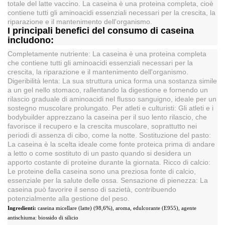
totale del latte vaccino. La caseina è una proteina completa, cioè
contiene tutti gli aminoacidi essenziali necessari per la crescita, la
riparazione e il mantenimento dell'organismo.
I principali benefici del consumo di caseina
includono:
Completamente nutriente: La caseina è una proteina completa
che contiene tutti gli aminoacidi essenziali necessari per la
crescita, la riparazione e il mantenimento dell'organismo.
Digeribilità lenta: La sua struttura unica forma una sostanza simile
a un gel nello stomaco, rallentando la digestione e fornendo un
rilascio graduale di aminoacidi nel flusso sanguigno, ideale per un
sostegno muscolare prolungato. Per atleti e culturisti: Gli atleti e i
bodybuilder apprezzano la caseina per il suo lento rilascio, che
favorisce il recupero e la crescita muscolare, soprattutto nei
periodi di assenza di cibo, come la notte. Sostituzione del pasto:
La caseina è la scelta ideale come fonte proteica prima di andare
a letto o come sostituto di un pasto quando si desidera un
apporto costante di proteine durante la giornata. Ricco di calcio:
Le proteine della caseina sono una preziosa fonte di calcio,
essenziale per la salute delle ossa. Sensazione di pienezza: La
caseina può favorire il senso di sazietà, contribuendo
potenzialmente alla gestione del peso.
Ingredienti:
caseina micellare (latte) (98,6%), aroma, edulcorante (E955), agente
antischiuma: biossido di silicio